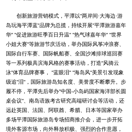
创新旅游营销模式，平潭以"两岸间·大海边·游
岛玩海平潭蓝"品牌为总揽，持续开展"平潭旅游嘉年
华" "促进旅游旺季百日升温" "热气球嘉年华" "世界
小姐大赛"等旅游节庆活动，举办国际风筝冲浪赛、
国际自行车赛、国际帆船赛、全国沙滩排球巡回赛
等一系列极具滨海风格的赛事活动，打造"风骑云
泳"体育品牌赛事， "蓝眼泪" "海岛风"美景引发现象
级追"泪"，国际旅游岛知名度、美誉度不断攀升。步
履不停，平潭先后举办"中国-小岛屿国家海洋部长圆
桌会议"、南岛语族考古研究高端研讨会等活动，还
远赴英国、法国、阿联酋、希腊、日本等国家举办
多场平潭国际旅游岛专场招商推介会，进一步开拓
境外客源市场，向外释放积极、强烈的合作意愿，