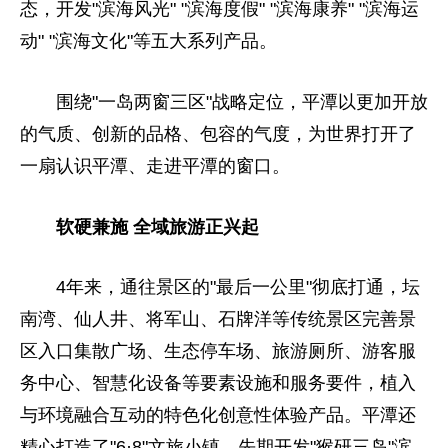
态，开发"滨海风光" "滨海度假" "滨海康养" "滨海运
动" "滨海文化"等五大系列产品。
围绕"一岛两窗三区"战略定位，平潭以更加开放
的气质、创新的品格、包容的气度，为世界打开了
一扇认识平潭、走进平潭的窗口。
软硬兼施 全域旅游正兴起
4年来，通往景区的"最后一公里"彻底打通，坛
南湾、仙人井、将军山、石牌洋等传统景区完善景
区入口集散广场、生态停车场、旅游厕所、游客服
务中心、智慧化设备等要素设施和服务要件，植入
与环境融合互动的特色化创意性体验产品。平潭还
精心打造了"6·8"文旅小镇，先期开发"猴研三岛"滨